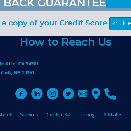
 BACK GUARANTEE
 a copy of your Credit Score
Click 
How to Reach Us
lo Alto, CA 94301
 York, NY 10151
About
Services
Credit Q&A
Pricing
Affiliates