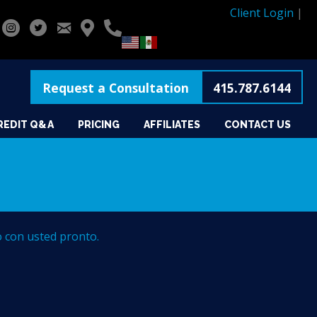
Client Login
|
Request a Consultation
415.787.6144
REDIT Q&A
PRICING
AFFILIATES
CONTACT US
 con usted pronto.