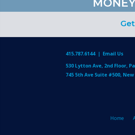
MONEY
Get
415.787.6144
|
Email Us
530 Lytton Ave, 2nd Floor, Pa
745 5th Ave Suite #500, New
Home