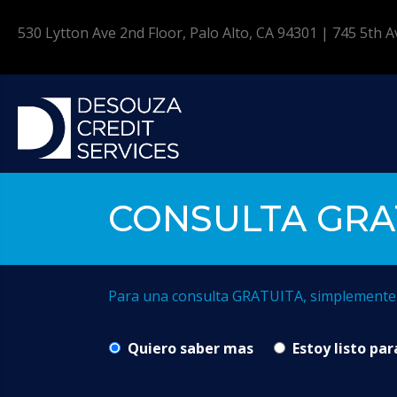
530 Lytton Ave 2nd Floor, Palo Alto, CA 94301 | 745 5th
CONSULTA GRA
Para una consulta GRATUITA, simplemente d
Quiero saber mas
Estoy listo par