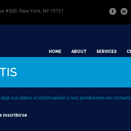
 Ave #500, New York, NY 10151
HOME
ABOUT
SERVICES
C
TIS
eje sus datos a continuación y nos pondremos en contacto
a inscribirse